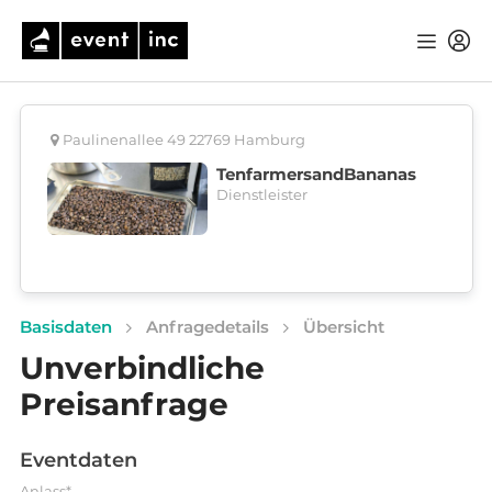
Paulinenallee 49 22769 Hamburg
TenfarmersandBananas
Dienstleister
Basisdaten
Anfragedetails
Übersicht
Unverbindliche
Preisanfrage
Eventdaten
Anlass*