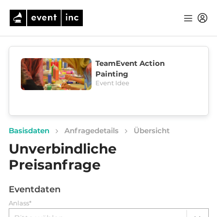
TeamEvent Action
Painting
Event Idee
Basisdaten
Anfragedetails
Übersicht
Unverbindliche
Preisanfrage
Eventdaten
Anlass*