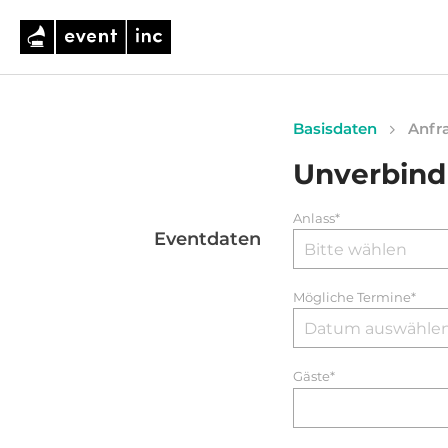
Basisdaten
Anfra
Unverbind
Anlass*
Eventdaten
Mögliche Termine*
Gäste*