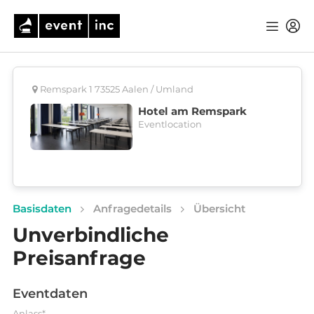
Remspark 1 73525 Aalen / Umland
Hotel am Remspark
Eventlocation
Basisdaten
Anfragedetails
Übersicht
Unverbindliche
Preisanfrage
Eventdaten
Anlass*