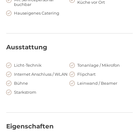
Küche vor Ort
buchbar
benachbarten Konzert- und Kongresshalle schafft eine
einzigartige Möglichkeit zur Durchführung von Kongressen,
Hauseigenes Catering
Hausmessen, Präsentationen und anderen Großevents.
Ausstattung
Licht-Technik
Tonanlage / Mikrofon
Internet Anschluss / WLAN
Flipchart
Bühne
Leinwand / Beamer
Starkstrom
Eigenschaften