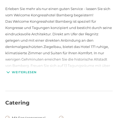
Erleben Sie mehr als nur einen guten Service - lassen Sie sich
vom Welcome Kongresshotel Bamberg begeistern!
Das Welcome Kongresshotel Bamberg ist speziell für
Kongresse und Tagungen konzipiert und besticht durch seine
eindrucksvolle Architektur. Direkt am Ufer der Regnitz
gelegen und mit einer direkten Anbindung an den
denkmalgeschützten Ziegelbau, bietet das Hotel 171 ruhige,
klimatisierte Zimmer und Suiten für Ihren Komfort. In nur
wenigen Gehminuten erreichen Sie die historische Altstadt
von Bamberg. Freuen Sie sich auf 13 Tagungsräume mit über
2.000 m² Konferenz- und Veranstaltungsfläche sowie einen
WEITERLESEN
großzügigen Ballsaal für Ihre Veranstaltungen. Genießen Sie
kulinarische Köstlichkeiten im Plückers mit Biergarten, im
Hotelrestaurant Regnitz oder an der Tagesbar. Für
entspannende Momente nach einem arbeitsreichen Tag steht
Catering
Ihnen der Soft-Wellnessbereich des Welcome Hotels Bamberg
zur Verfügung.
Die Nähe zum Welcome Hotel Residenzschloss und zur
Mit Servicepersonal