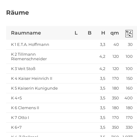
Räume
Raumname
L
B
H
qm
K 1 E.T.A. Hoffmann
3,3
40
30
K 2 Tillmann
4,2
120
100
Riemenschneider
K 3 Veit Stoß
4,2
120
100
K 4 Kaiser Heinrich II
3,5
170
150
K 5 Kaiserin Kunigunde
3,5
180
160
K 4+5
3,5
350
400
K 6 Clemens II
3,5
180
180
K 7 Otto I
3,5
170
170
K 6+7
3,5
350
330