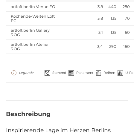
artloft.berlin Venue EG
3,8
440
280
Kochende-Welten Loft
3,8
135
70
EG
artloft.berlin Gallery
3,1
135
60
3.OG
artloft.berlin Atelier
3,4
290
160
3.OG
Legende
Stehend
Parlament
Reihen
U-Fo
Beschreibung
Inspirierende Lage im Herzen Berlins