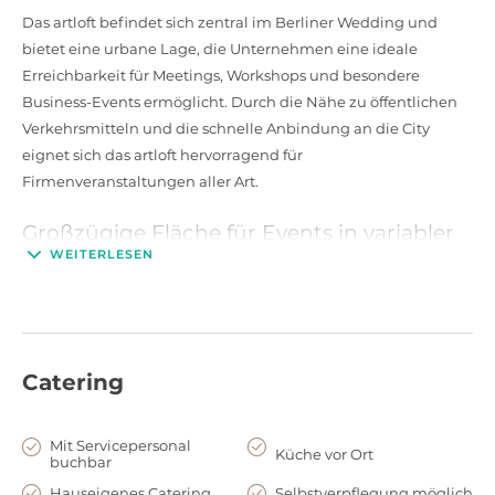
Das artloft befindet sich zentral im Berliner Wedding und
bietet eine urbane Lage, die Unternehmen eine ideale
Erreichbarkeit für Meetings, Workshops und besondere
Business-Events ermöglicht. Durch die Nähe zu öffentlichen
Verkehrsmitteln und die schnelle Anbindung an die City
eignet sich das artloft hervorragend für
Firmenveranstaltungen aller Art.
Großzügige Fläche für Events in variabler
Größe
WEITERLESEN
Mit mehreren flexibel nutzbaren Lofts und Studios bietet das
artloft Raum für kleine kreative Meetings ebenso wie für
größere Präsentationen, Teamevents oder Film- und
Fotoshootings. Die hohen Decken, weitläufigen Flächen und
Catering
die offene Raumstruktur ermöglichen vielfältige Set-ups und
passen sich individuell an verschiedene
Mit Servicepersonal
Unternehmensanforderungen an.
Küche vor Ort
buchbar
Hauseigenes Catering
Selbstverpflegung möglich