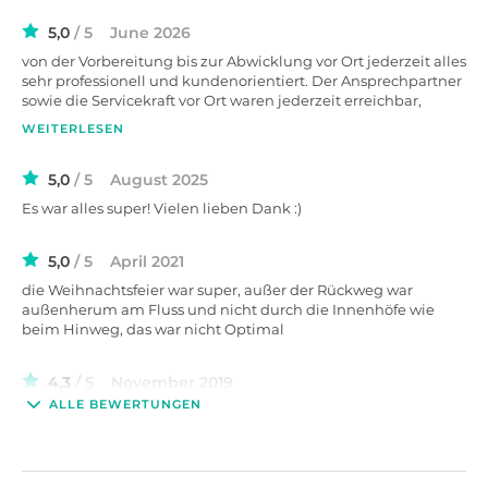
5,0
/ 5
June 2026
von der Vorbereitung bis zur Abwicklung vor Ort jederzeit alles
Hier entdecken Sie das Artloft bei Nacht
sehr professionell und kundenorientiert. Der Ansprechpartner
sowie die Servicekraft vor Ort waren jederzeit erreichbar,
freundlich und haben sich um alle unsere Wünsche schnell
WEITERLESEN
gekümmert. Ich kann das Artloft nur wärmstens
weiterempfehlen, ganz besonders für Workshops :)
5,0
/ 5
August 2025
Es war alles super! Vielen lieben Dank :)
5,0
/ 5
April 2021
die Weihnachtsfeier war super, außer der Rückweg war
außenherum am Fluss und nicht durch die Innenhöfe wie
beim Hinweg, das war nicht Optimal
4,3
/ 5
November 2019
ALLE BEWERTUNGEN
Hat alles super geklappt. Sebastian hat uns vor Ort jeden
Wunsch von den Augen abgelesen.