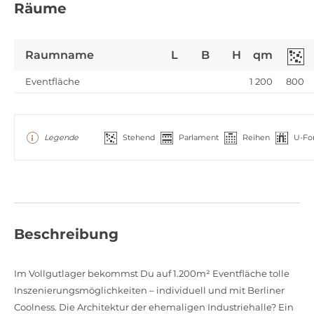
Räume
Raumname
L
B
H
qm
Eventfläche
1 200
800
Legende
Stehend
Parlament
Reihen
U-Fo
Beschreibung
Im Vollgutlager bekommst Du auf 1.200m² Eventfläche tolle
Inszenierungsmöglichkeiten – individuell und mit Berliner
Coolness. Die Architektur der ehemaligen Industriehalle? Ein