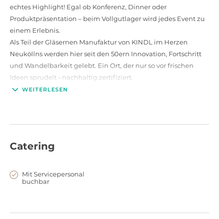
echtes Highlight! Egal ob Konferenz, Dinner oder
Produktpräsentation – beim Vollgutlager wird jedes Event zu
einem Erlebnis.
Als Teil der Gläsernen Manufaktur von KINDL im Herzen
Neuköllns werden hier seit den 50ern Innovation, Fortschritt
und Wandelbarkeit gelebt. Ein Ort, der nur so vor frischen
Ideen sprudelt - nachhaltig zertifiziert.
Klingt spannend? Sichere Dir jetzt Deinen Wunschtermin und
WEITERLESEN
mach das Vollgutlager zum Place-to-be für Dein Event in
Berlin!
Catering
Mit Servicepersonal
buchbar