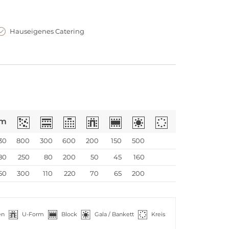
Hauseigenes Catering
m
30
800
300
600
200
150
500
80
250
80
200
50
45
160
50
300
110
220
70
65
200
en
U-Form
Block
Gala / Bankett
Kreis