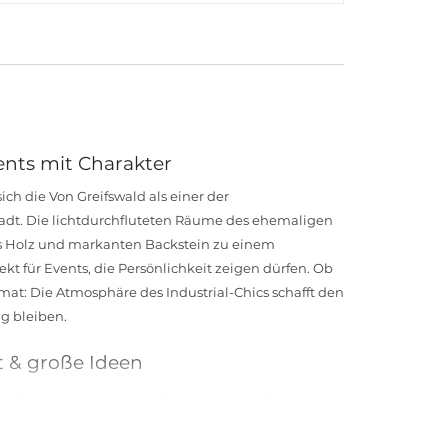
ents mit Charakter
ich die Von Greifswald als einer der
adt. Die lichtdurchfluteten Räume des ehemaligen
s Holz und markanten Backstein zu einem
kt für Events, die Persönlichkeit zeigen dürfen. Ob
mat: Die Atmosphäre des Industrial-Chics schafft den
g bleiben.
t & große Ideen
staltungsmöglichkeiten für jede Art von Event. Vom
zur ausgelassenen Firmenfeier – hier entsteht eine
fene Architektur, hohe Decken und der Mix aus