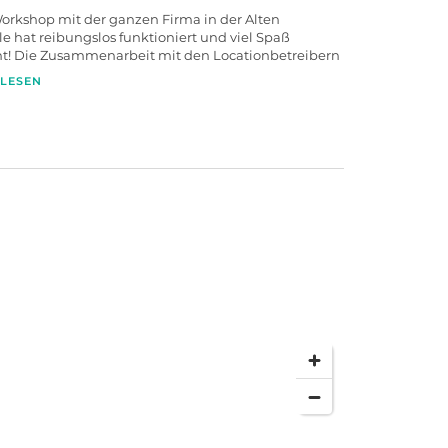
orkshop mit der ganzen Firma in der Alten
le hat reibungslos funktioniert und viel Spaß
! Die Zusammenarbeit mit den Locationbetreibern
er und alle stets hilfsbereit und zuvorkommend.
LESEN
 empfehlen!