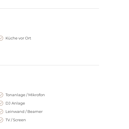
 dazu ein, Konzepte mutig und individuell
den, sondern sich entwickeln.
adies in Berlin-Mitte
 großer, begrünter Außenbereich – ein echtes urbanes
Küche vor Ort
 After-Work-Formate oder hybride Veranstaltungen,
ations unter freiem Himmel, Live-Programm oder
eit, Atmosphäre und das besondere Etwas – mitten
om Großstadtlärm.
Tonanlage / Mikrofon
DJ Anlage
Leinwand / Beamer
TV / Screen