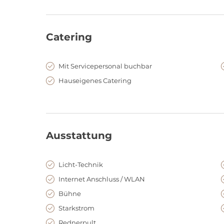
rauer Industrieästhetik und gemütlicher Wärme laden
umzusetzen. Ein Ort, an dem Events nicht nur stattfin
Catering
3.000 m² Außenfläche – ein grünes Par
Direkt vor der Tür erstreckt sich ein außergewöhnlich
Mit Servicepersonal buchbar
Refugium. Ideal für Sommerfeste, Outdoor-Empfänge,
Hauseigenes Catering
die Indoor und Outdoor verbinden sollen. Ob Food-St
Networking-Lounge: Die Outdoor-Fläche schafft Freih
in der Hauptstadt und dennoch völlig abgeschirmt v
Ausstattung
Licht-Technik
Internet Anschluss / WLAN
Bühne
Starkstrom
Rednerpult