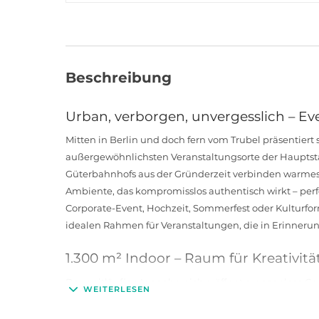
Beschreibung
Urban, verborgen, unvergesslich – Ev
Mitten in Berlin und doch fern vom Trubel präsentiert s
außergewöhnlichsten Veranstaltungsorte der Hauptst
Güterbahnhofs aus der Gründerzeit verbinden warme
Ambiente, das kompromisslos authentisch wirkt – perfe
Corporate-Event, Hochzeit, Sommerfest oder Kulturfor
idealen Rahmen für Veranstaltungen, die in Erinnerun
1.300 m² Indoor – Raum für Kreativitä
Der weitläufige Innenbereich eröffnet grenzenlose Ge
WEITERLESEN
Networking-Dinner über das Produkt-Showcase bis hin 
Bühne für Marken, Menschen und Begegnungen. Die of