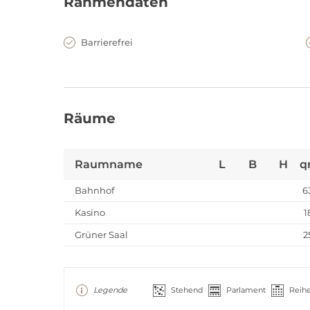
Rahmendaten
Barrierefrei
Räume
Raumname
L
B
H
q
Bahnhof
6
Kasino
1
Grüner Saal
2
Legende
Stehend
Parlament
Reih