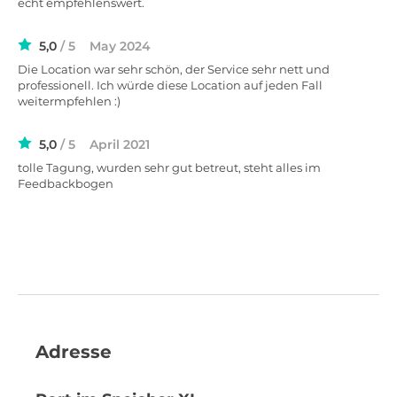
echt empfehlenswert.
5,0
/ 5
May 2024
Die Location war sehr schön, der Service sehr nett und
professionell. Ich würde diese Location auf jeden Fall
weitermpfehlen :)
5,0
/ 5
April 2021
tolle Tagung, wurden sehr gut betreut, steht alles im
Feedbackbogen
Adresse