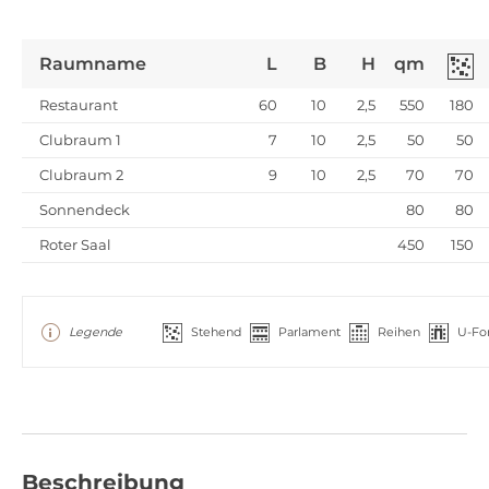
Raumname
L
B
H
qm
Restaurant
60
10
2,5
550
180
Clubraum 1
7
10
2,5
50
50
Clubraum 2
9
10
2,5
70
70
Sonnendeck
80
80
Roter Saal
450
150
Legende
Stehend
Parlament
Reihen
U-Fo
Beschreibung