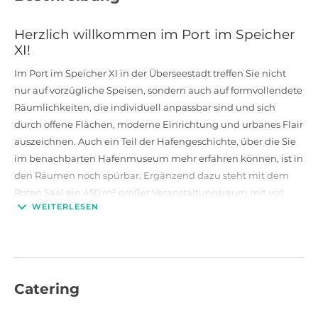
Herzlich willkommen im Port im Speicher
XI!
Im Port im Speicher XI in der Überseestadt treffen Sie nicht
nur auf vorzügliche Speisen, sondern auch auf formvollendete
Räumlichkeiten, die individuell anpassbar sind und sich
durch offene Flächen, moderne Einrichtung und urbanes Flair
auszeichnen. Auch ein Teil der Hafengeschichte, über die Sie
im benachbarten Hafenmuseum mehr erfahren können, ist in
den Räumen noch spürbar. Ergänzend dazu steht mit dem
Roten Saal ein 450 m² großer Veranstaltungsraum mit voll
WEITERLESEN
ausgestatteter Bar, ausfahrbarer Leinwand und stilvollem
Empfangsbereich zur Verfügung – ideal für Events mit bis zu
150 Personen.
Ihre Veranstaltung in einer besonderen
Catering
Industrial Style Location
Das Restaurant, das über eine großzügige Fensterfront