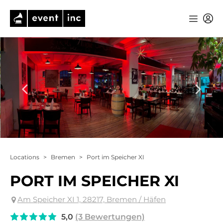
Locations
>
Bremen
>
Port im Speicher XI
PORT IM SPEICHER XI
Am Speicher XI 1, 28217, Bremen / Häfen
5,0
(3 Bewertungen)