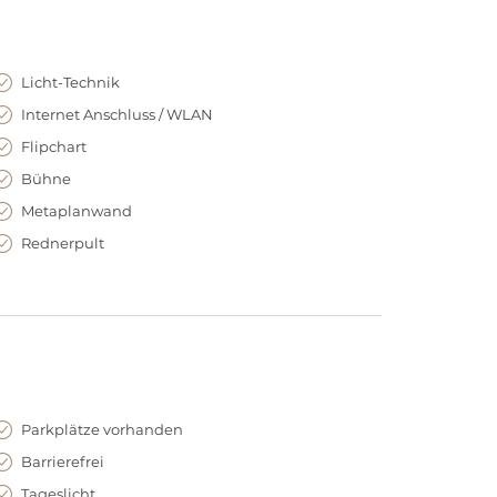
ur
 – er ist ein lebendiges Zentrum für Automobilkultur,
Veranstaltungsmomente. Seine außergewöhnliche
Licht-Technik
ft – ein inspirierender Rahmen für Events mit
Internet Anschluss / WLAN
Flipchart
Bühne
Metaplanwand
Rednerpult
Parkplätze vorhanden
Barrierefrei
Tageslicht