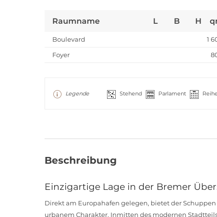
Raumname
L
B
H
q
Boulevard
1 6
Foyer
8
Legende
Stehend
Parlament
Reih
Beschreibung
Einzigartige Lage in der Bremer Über
Direkt am Europahafen gelegen, bietet der Schuppen 
urbanem Charakter. Inmitten des modernen Stadtteil