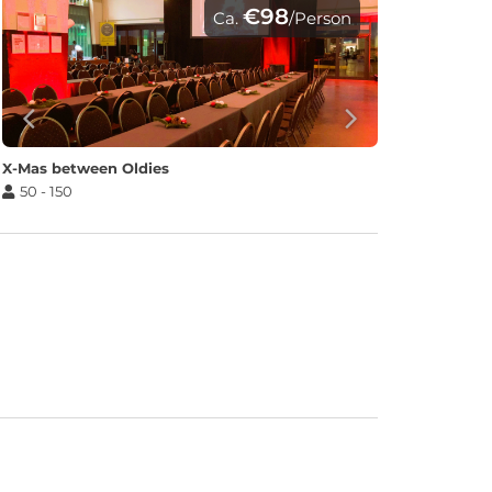
€98
Ca.
/Person
X-Mas between Oldies
50 - 150