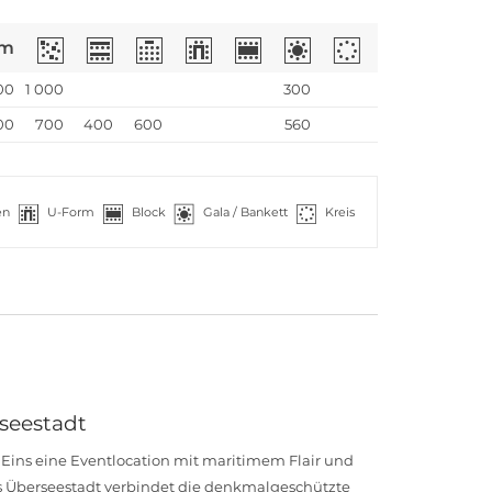
m
00
1 000
300
00
700
400
600
560
en
U-Form
Block
Gala / Bankett
Kreis
seestadt
Eins eine Eventlocation mit maritimem Flair und
s Überseestadt verbindet die denkmalgeschützte