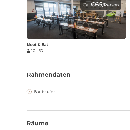
€65
Ca.
/Person
Meet & Eat
10 - 50
Rahmendaten
Barrierefrei
Räume