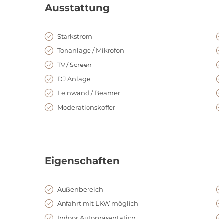
Ausstattung
Automobilgeschichte trifft Eventkult
Der Schuppen Eins ist mehr als nur eine Eventlocation
innovative Mobilitätslösungen und unvergessliche 
Starkstrom
Kulisse verbindet Vergangenheit, Gegenwart und Zukun
Tonanlage / Mikrofon
Charakter.
TV / Screen
DJ Anlage
Leinwand / Beamer
Moderationskoffer
Eigenschaften
Außenbereich
Anfahrt mit LKW möglich
Indoor Autopräsentation