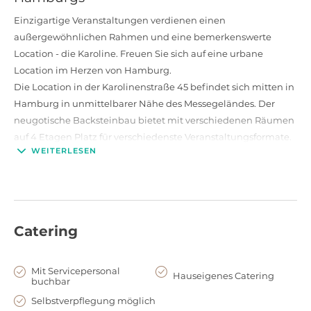
Einzigartige Veranstaltungen verdienen einen
außergewöhnlichen Rahmen und eine bemerkenswerte
Location - die Karoline. Freuen Sie sich auf eine urbane
Location im Herzen von Hamburg.
Die Location in der Karolinenstraße 45 befindet sich mitten in
Hamburg in unmittelbarer Nähe des Messegeländes. Der
neugotische Backsteinbau bietet mit verschiedenen Räumen
auf 4 Etagen Platz für verschiedenste Veranstaltungsformate.
WEITERLESEN
Ein durch das Vordach der Hamburger Messe ganzjährig
geschützter Aussenbereich rundet das Angebot ab.
Ihr Event in der Karoline
Die Karoline bietet bis zu 1000 Personen Platz und eignet sich
Catering
hervorragend für Tagungen, Kongresse, PR & Marketing
Events, Produktpräsentationen, Firmenevents, private Feiern,
Mit Servicepersonal
Meetings und außergewöhnliche Foto- und Filmevents.
Hauseigenes Catering
buchbar
Die Location verfügt über fünf Räume mit hohen Decken und
Selbstverpflegung möglich
Säulen sowie eine große Fensterfront, die für lichtdurchflutete