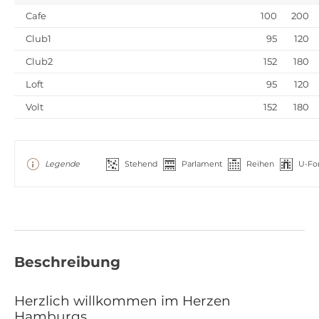
Cafe
100
200
Club1
95
120
Club2
152
180
Loft
95
120
Volt
152
180
Legende
Stehend
Parlament
Reihen
U-Fo
Beschreibung
Herzlich willkommen im Herzen
Hamburgs