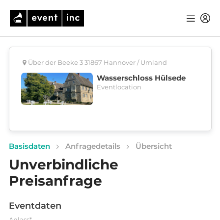
Über der Beeke 3 31867 Hannover / Umland
Wasserschloss Hülsede
Eventlocation
Basisdaten
Anfragedetails
Übersicht
Unverbindliche
Preisanfrage
Eventdaten
Anlass*