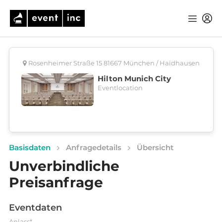
Rosenheimer Straße 15 81667 München / Haidhausen
Hilton Munich City
Eventlocation
Basisdaten
Anfragedetails
Übersicht
Unverbindliche
Preisanfrage
Eventdaten
Anlass*