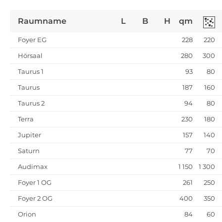
Raumname
L
B
H
qm
Foyer EG
228
220
Hörsaal
280
300
Taurus 1
93
80
Taurus
187
160
Taurus 2
94
80
Terra
230
180
Jupiter
157
140
Saturn
77
70
Audimax
1 150
1 300
Foyer 1 OG
261
250
Foyer 2 OG
400
350
Orion
84
60