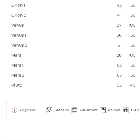
Orion 1
43
30
Orion 2
41
30
Venus
127
100
Venus 1
66
50
Venus 2
61
50
Mars
128
100
Mars 1
63
50
Mars 2
65
50
Pluto
55
40
Legende
Stehend
Parlament
Reihen
U-Fo