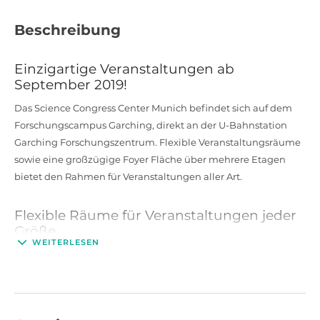
Beschreibung
Einzigartige Veranstaltungen ab
September 2019!
Das Science Congress Center Munich befindet sich auf dem
Forschungscampus Garching, direkt an der U-Bahnstation
Garching Forschungszentrum. Flexible Veranstaltungsräume
sowie eine großzügige Foyer Fläche über mehrere Etagen
bietet den Rahmen für Veranstaltungen aller Art.
Flexible Räume für Veranstaltungen jeder
Größe
WEITERLESEN
Verteilt auf 3 Etagen bietet das Conference Center Munich
Garching das ideale Umfeld für Tagungen, Seminare, Messen,
Ausstellungen und Events aller Art. Der 1150qm große
Audimax mit ansteigender Reihenbestuhlung für 1200