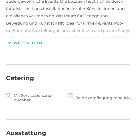
außergewöhnliche Events. Die Location hebt sich ab durch
futuristische Kunstinstallationen lokaler Künstler:innen und
ein offenes Raumdesign, das Raum für Begegnung,
Bewegung und Kunst schafft. Ideal für Firmen-Events, Pop-
up-Formate, Ausstellungen oder öffentliche und private Partys
– die Halle wird so zur expressiven Bühne für kreative Formate
WEITERLESEN
in urbaner Atmosphäre.
Flexibel, spielerisch, erlebnisreich – ideal
für Teams
Für Unternehmen, die Teambuilding neu denken möchten,
Catering
bietet SpaceForSkate zahlreiche Möglichkeiten: Von
Firmenfeiern und Team-Workshops über
Mit Servicepersonal
Produktpräsentationen bis hin zu Foto- und Videodrehs wird
Selbstverpflegung möglich
buchbar
die Halle umsetzungsstark und stilbewusst genutzt. Das
offene Raumkonzept fördert Bewegung, Kreativität und
Austausch – perfekt für Gruppen, die Impulse suchen und klar
aus dem Alltag ausbrechen wollen. Jeder Event wird so zum
Ausstattung
lebendigen Erlebnis mit echtem Vibe.