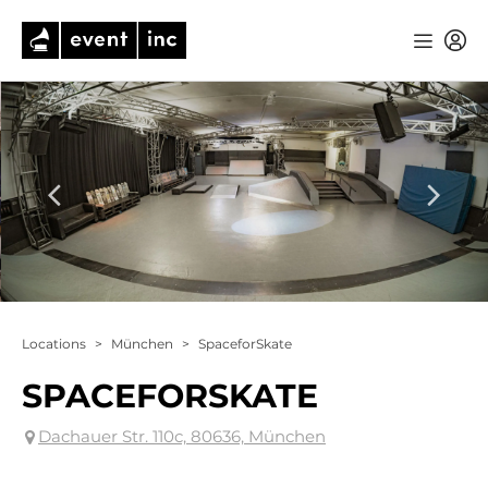
Locations
>
München
>
SpaceforSkate
SPACEFORSKATE
Dachauer Str. 110c, 80636, München