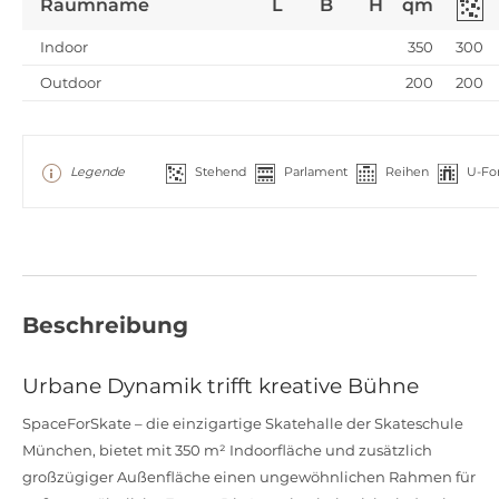
Raumname
L
B
H
qm
Indoor
350
300
Outdoor
200
200
Legende
Stehend
Parlament
Reihen
U-Fo
Beschreibung
Urbane Dynamik trifft kreative Bühne
SpaceForSkate – die einzigartige Skatehalle der Skateschule
München, bietet mit 350 m² Indoorfläche und zusätzlich
großzügiger Außenfläche einen ungewöhnlichen Rahmen für