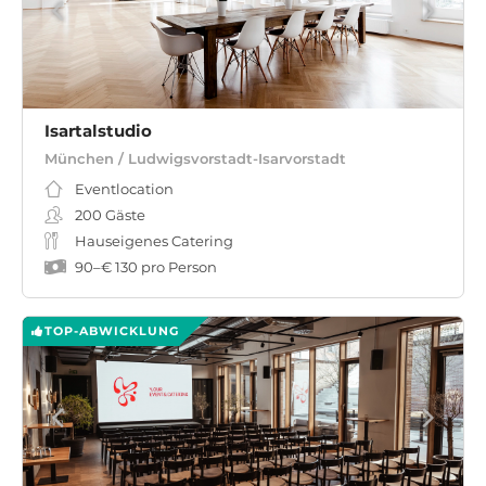
Isartalstudio
München / Ludwigsvorstadt-Isarvorstadt
Eventlocation
200
Gäste
Hauseigenes Catering
90
–
€ 130
pro Person
TOP-ABWICKLUNG