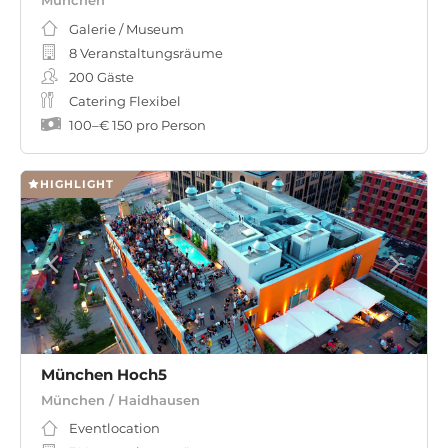
München
Galerie / Museum
8 Veranstaltungsräume
200
Gäste
Catering Flexibel
100
–
€ 150
pro Person
HIGHLIGHT
München Hoch5
München / Haidhausen
Eventlocation