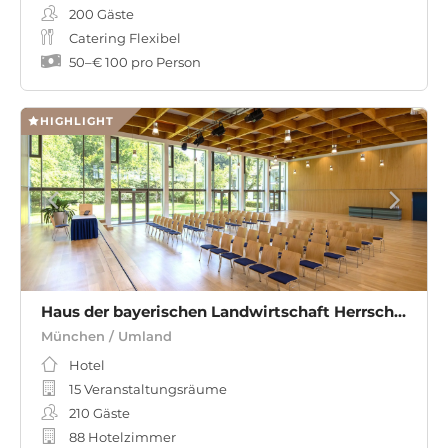
200
Gäste
Catering Flexibel
50
–
€ 100
pro Person
HIGHLIGHT
Haus der bayerischen Landwirtschaft Herrsching
München / Umland
Hotel
15 Veranstaltungsräume
210
Gäste
88 Hotelzimmer