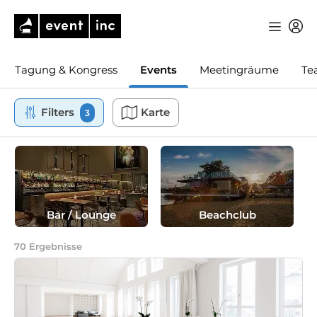
Tagung & Kongress
Events
Meetingräume
Te
Filters
Karte
3
Bar / Lounge
Beachclub
70
Ergebnisse