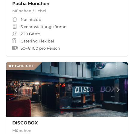
Pacha München
München / Lehel
Nachtclub
3 Veranstaltungsräume
200
Gäste
Catering Flexibel
50
–
€ 100
pro Person
HIGHLIGHT
DISCOBOX
München