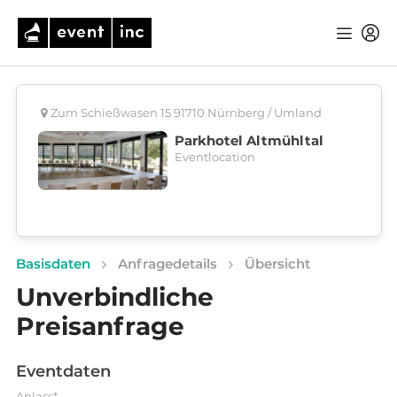
Zum Schießwasen 15 91710 Nürnberg / Umland
Parkhotel Altmühltal
Eventlocation
Basisdaten
Anfragedetails
Übersicht
Unverbindliche
Preisanfrage
Eventdaten
Anlass*