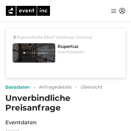
Rupertistraße 83457 Salzburg / Umland
Rupertus
Eventlocation
Basisdaten
Anfragedetails
Übersicht
Unverbindliche
Preisanfrage
Eventdaten
Anlass*