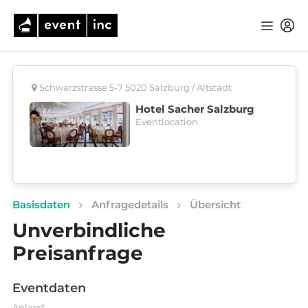
Schwarzstrasse 5-7 5020 Salzburg / Altstadt
Hotel Sacher Salzburg
Eventlocation
Basisdaten
Anfragedetails
Übersicht
Unverbindliche
Preisanfrage
Eventdaten
Anlass*