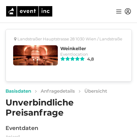
Landstraßer Hauptstrasse 28 1030 Wien / Landstraße
Weinkeller
Eventlocation
4,8
Basisdaten
Anfragedetails
Übersicht
Unverbindliche
Preisanfrage
Eventdaten
Anlass*