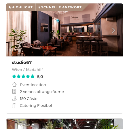
HIGHLIGHT
SCHNELLE ANTWORT
studio67
Wien / Mariahilf
5,0
Eventlocation
2 Veranstaltungsräume
150
Gäste
Catering Flexibel