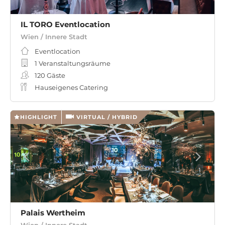
IL TORO Eventlocation
Wien / Innere Stadt
Eventlocation
1 Veranstaltungsräume
120
Gäste
Hauseigenes Catering
HIGHLIGHT
VIRTUAL / HYBRID
Palais Wertheim