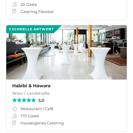
20
Gäste
Catering Flexibel
SCHNELLE ANTWORT
Habibi & Hawara
Wien / Landstraße
5,0
Restaurant / Café
170
Gäste
Hauseigenes Catering