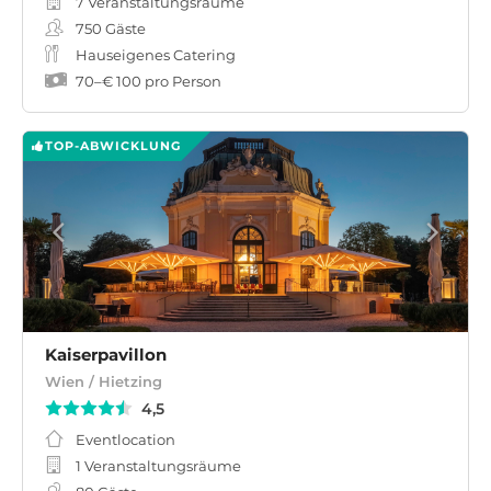
7 Veranstaltungsräume
750
Gäste
Hauseigenes Catering
70
–
€ 100
pro Person
TOP-ABWICKLUNG
Kaiserpavillon
Wien / Hietzing
4,5
Eventlocation
1 Veranstaltungsräume