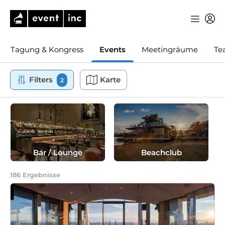
Tagung & Kongress
Events
Meetingräume
Te
Filters
Karte
2
Bar / Lounge
Beachclub
186
Ergebnisse