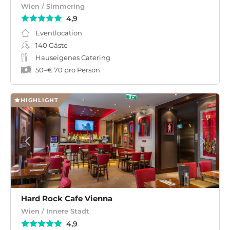
Wien / Simmering
4,9
Eventlocation
140
Gäste
Hauseigenes Catering
50
–
€ 70
pro Person
HIGHLIGHT
Hard Rock Cafe Vienna
Wien / Innere Stadt
4,9