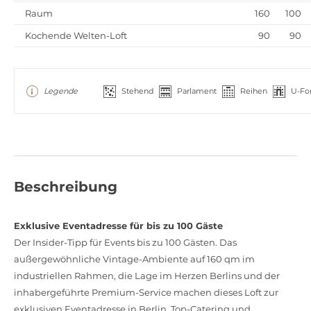
Raum
160
100
Kochende Welten-Loft
90
90
Legende
Stehend
Parlament
Reihen
U-Fo
Beschreibung
Exklusive Eventadresse für bis zu 100 Gäste
Der Insider-Tipp für Events bis zu 100 Gästen. Das
außergewöhnliche Vintage-Ambiente auf 160 qm im
industriellen Rahmen, die Lage im Herzen Berlins und der
inhabergeführte Premium-Service machen dieses Loft zur
exklusiven Eventadresse in Berlin. Top-Catering und