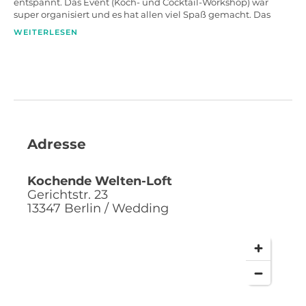
entspannt. Das Event (Koch- und Cocktail-Workshop) war
super organisiert und es hat allen viel Spaß gemacht. Das
Team/Personal war super nett und zuvorkommend. Das Loft
WEITERLESEN
ist traumhaft schön. Alles in Allem weiterzuempfehlen.
Adresse
Kochende Welten-Loft
Gerichtstr. 23
13347
Berlin / Wedding