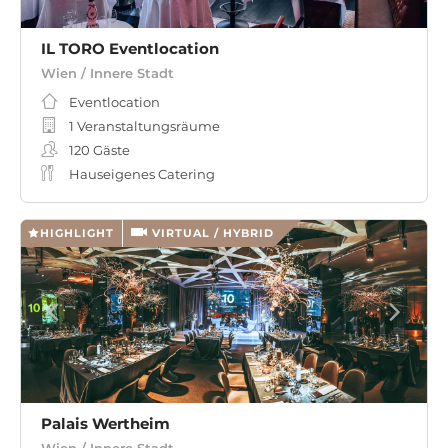
IL TORO Eventlocation
Wien / Innere Stadt
Eventlocation
1 Veranstaltungsräume
120
Gäste
Hauseigenes Catering
HIGHLIGHT
VIRTUAL / HYBRID
Palais Wertheim