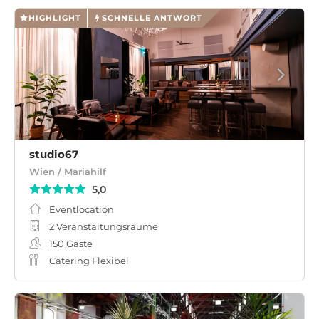
HIGHLIGHT
SCHNELLE ANTWORT
studio67
Wien / Mariahilf
5,0
Eventlocation
2 Veranstaltungsräume
150
Gäste
Catering Flexibel