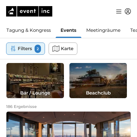
Tagung & Kongress
Events
Meetingräume
Te
Filters
Karte
2
Bar / Lounge
Beachclub
186
Ergebnisse