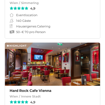
Wien / Simmering
4,9
Eventlocation
140
Gäste
Hauseigenes Catering
50
–
€ 70
pro Person
HIGHLIGHT
Hard Rock Cafe Vienna
Wien / Innere Stadt
4,9