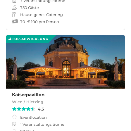
7 Veranstaltungsräume
750
Gäste
Hauseigenes Catering
70
–
€ 100
pro Person
TOP-ABWICKLUNG
Kaiserpavillon
Wien / Hietzing
4,5
Eventlocation
1 Veranstaltungsräume