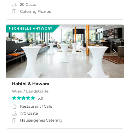
20
Gäste
Catering Flexibel
SCHNELLE ANTWORT
Habibi & Hawara
Wien / Landstraße
5,0
Restaurant / Café
170
Gäste
Hauseigenes Catering