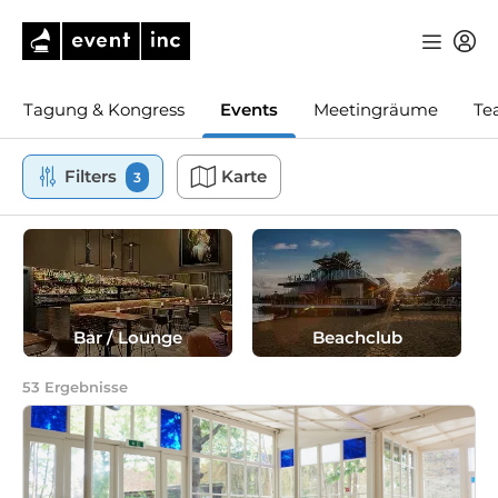
Tagung & Kongress
Events
Meetingräume
Te
Filters
Karte
3
Bar / Lounge
Beachclub
53
Ergebnisse