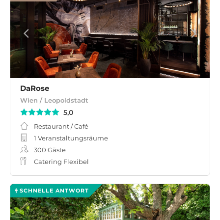
DaRose
Wien / Leopoldstadt
5,0
Restaurant / Café
1 Veranstaltungsräume
300
Gäste
Catering Flexibel
SCHNELLE ANTWORT