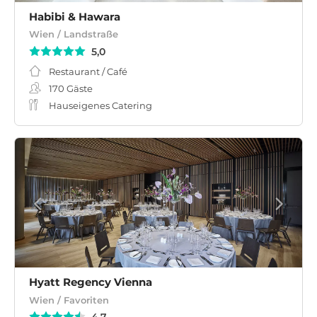
Habibi & Hawara
Wien / Landstraße
5,0
Restaurant / Café
170
Gäste
Hauseigenes Catering
Hyatt Regency Vienna
Wien / Favoriten