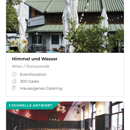
Himmel und Wasser
Wien / Donaustadt
Eventlocation
300
Gäste
Hauseigenes Catering
SCHNELLE ANTWORT