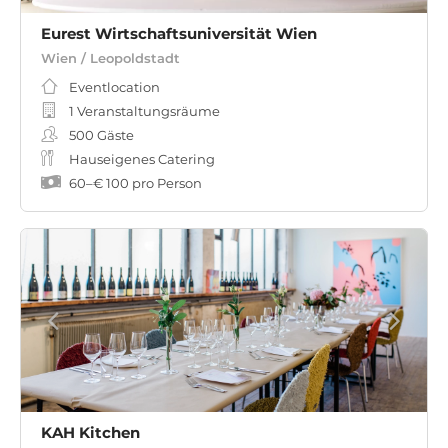
Eurest Wirtschaftsuniversität Wien
Wien / Leopoldstadt
Eventlocation
1 Veranstaltungsräume
500
Gäste
Hauseigenes Catering
60
–
€ 100
pro Person
KAH Kitchen