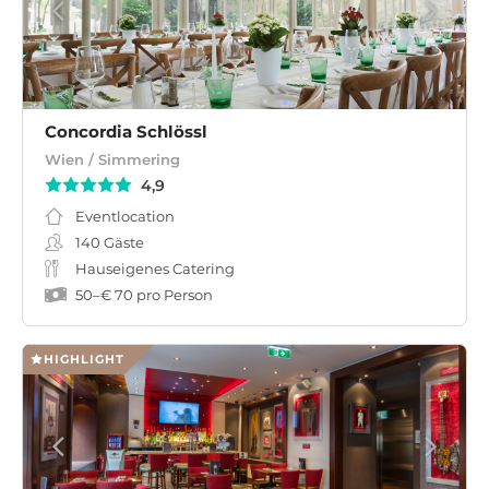
Concordia Schlössl
Wien / Simmering
4,9
Eventlocation
140
Gäste
Hauseigenes Catering
50
–
€ 70
pro Person
HIGHLIGHT