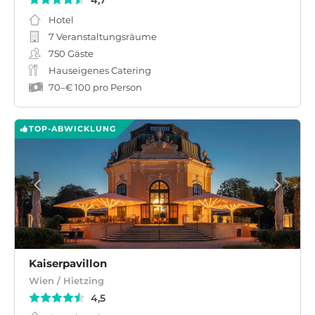
4,7
Hotel
7 Veranstaltungsräume
750
Gäste
Hauseigenes Catering
70
–
€ 100
pro Person
TOP-ABWICKLUNG
Kaiserpavillon
Wien / Hietzing
4,5