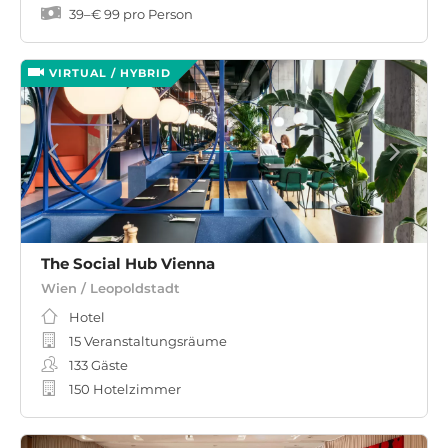
39
–
€ 99
pro Person
VIRTUAL / HYBRID
The Social Hub Vienna
Wien / Leopoldstadt
Hotel
15 Veranstaltungsräume
133
Gäste
150 Hotelzimmer