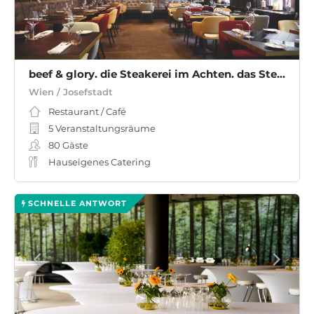
beef & glory. die Steakerei im Achten. das Steakhouse in Wien
Wien / Josefstadt
Restaurant / Café
5 Veranstaltungsräume
80
Gäste
Hauseigenes Catering
SCHNELLE ANTWORT