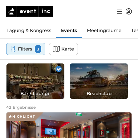
Tagung & Kongress
Events
Meetingräume
Te
Filters
Karte
3
Bar / Lounge
Beachclub
42
Ergebnisse
HIGHLIGHT