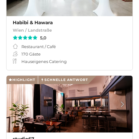
Habibi & Hawara
Wien / Landstraße
5,0
Restaurant / Café
170
Gäste
Hauseigenes Catering
HIGHLIGHT
SCHNELLE ANTWORT
studio67