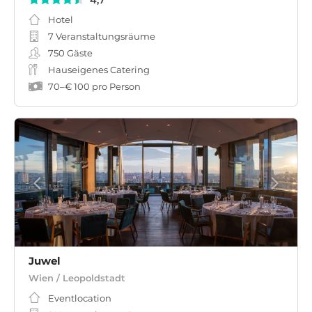
4,7
Hotel
7 Veranstaltungsräume
750
Gäste
Hauseigenes Catering
70
–
€ 100
pro Person
Juwel
Wien / Leopoldstadt
Eventlocation