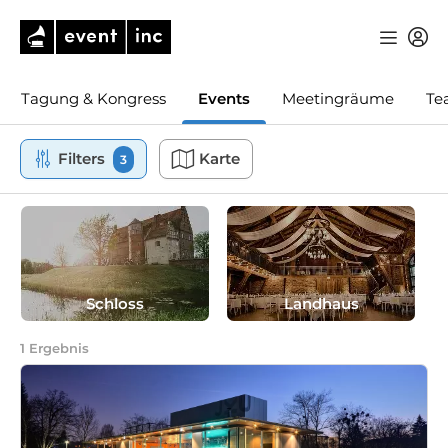
Tagung & Kongress
Events
Meetingräume
Te
Filters
Karte
3
Schloss
Landhaus
1
Ergebnis